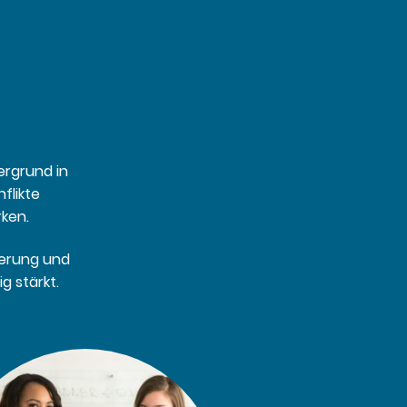
ergrund in
flikte
rken.
ierung und
g stärkt.