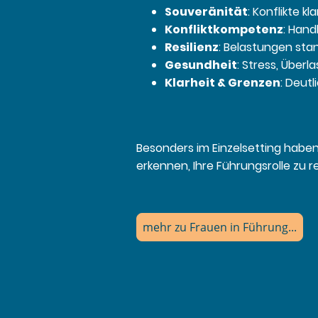
Souveränität
: Konflikte k
Konfliktkompetenz
: Hand
Resilienz
: Belastungen sta
Gesundheit
: Stress, Überl
Klarheit & Grenzen
: Deut
Besonders im Einzelsetting habe
erkennen, Ihre Führungsrolle zu re
mehr zu Frauen in Führung...