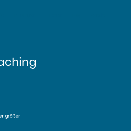
ite
Leistungen
Person
Blog
Kontakt
oaching
er größer